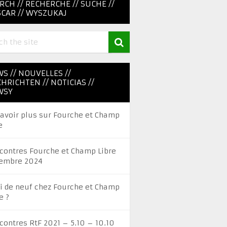
RCH // RECHERCHE // SUCHE //
CAR // WYSZUKAJ
S // NOUVELLES //
HRICHTEN // NOTICIAS //
WSY
savoir plus sur Fourche et Champ
e
contres Fourche et Champ Libre
embre 2024
i de neuf chez Fourche et Champ
e ?
contres RtF 2021 – 5.10 – 10.10