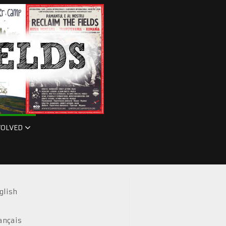
VOLVED
glish
ançais