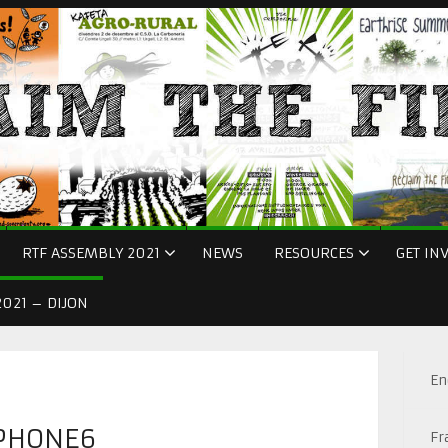
RTF ASSEMBLY 2021
NEWS
RESOURCES
GET IN
021 – DIJON
En
PHONE6
Fr