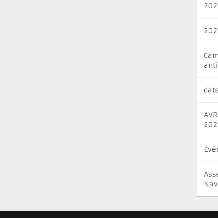
202
202
Cam
ant
dat
AVR
202
Évé
Ass
Nav