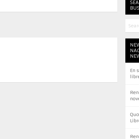
SEA
BUS
NEW
NAC
NE
En 
libr
Ren
nov
Quo
Libr
Ren