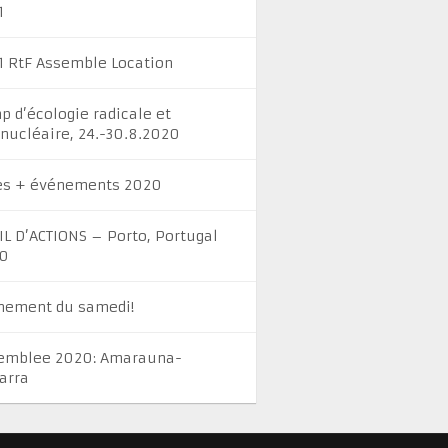
1
1 RtF Assemble Location
p d’écologie radicale et
inucléaire, 24.-30.8.2020
es + événements 2020
IL D’ACTIONS – Porto, Portugal
0
nement du samedi!
emblee 2020: Amarauna-
arra