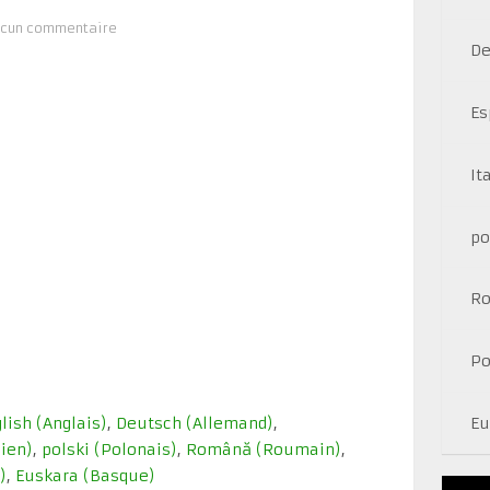
cun commentaire
De
Es
It
po
R
Po
lish
(
Anglais
)
Deutsch
(
Allemand
)
Eu
lien
)
polski
(
Polonais
)
Română
(
Roumain
)
)
Euskara
(
Basque
)