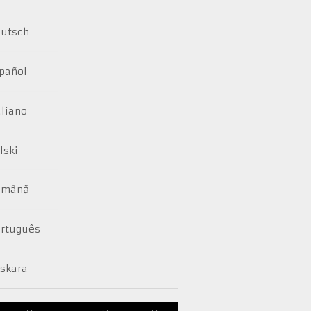
utsch
pañol
aliano
lski
omână
rtuguês
skara