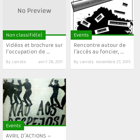
Non classifié(e)
Events
Vidéos et brochure sur
Rencontre autour de
l’occupation de ...
l’accès au foncier, ...
By
carrots
avril 28, 2011
By
carrots
novembre 27, 2015
Events
AVRIL D’ACTIONS –