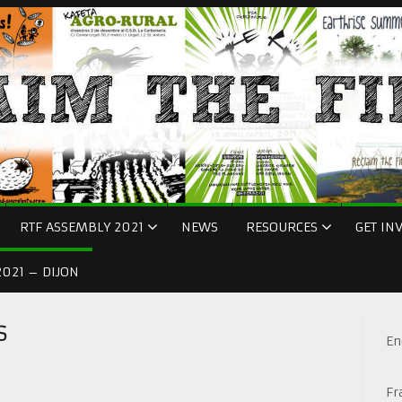
RTF ASSEMBLY 2021
NEWS
RESOURCES
GET IN
021 – DIJON
s
En
Fr