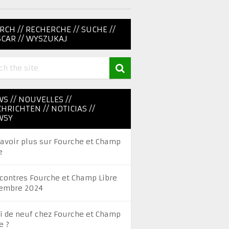
RCH // RECHERCHE // SUCHE //
CAR // WYSZUKAJ
S // NOUVELLES //
HRICHTEN // NOTICIAS //
WSY
savoir plus sur Fourche et Champ
e
contres Fourche et Champ Libre
embre 2024
i de neuf chez Fourche et Champ
e ?