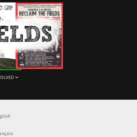
VOLVED
glish
ançais