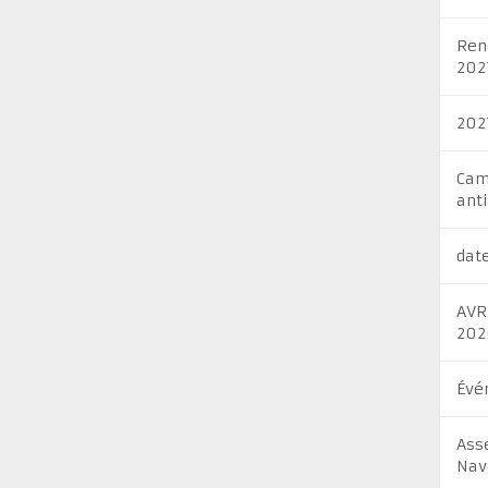
Ren
202
202
Cam
ant
dat
AVR
202
Évé
Ass
Nav