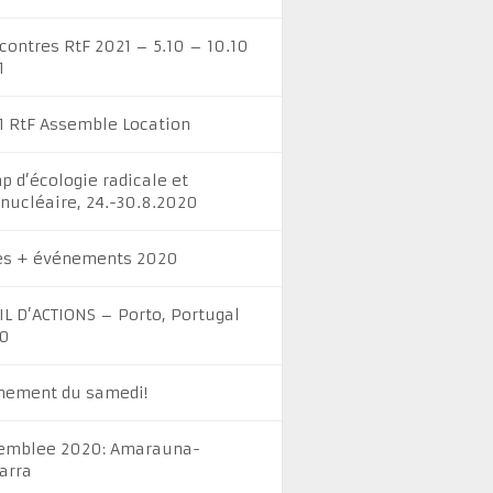
contres RtF 2021 – 5.10 – 10.10
1
1 RtF Assemble Location
p d’écologie radicale et
inucléaire, 24.-30.8.2020
es + événements 2020
IL D’ACTIONS – Porto, Portugal
0
nement du samedi!
emblee 2020: Amarauna-
arra