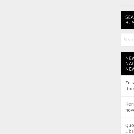
SEA
BUS
NEW
NAC
NE
En 
libr
Ren
nov
Quo
Libr