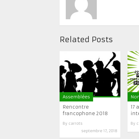
Related Posts
Assemblées
Non
Rencontre
17 
francophone 2018
int
By
carrots
By
c
septembre 17, 2018