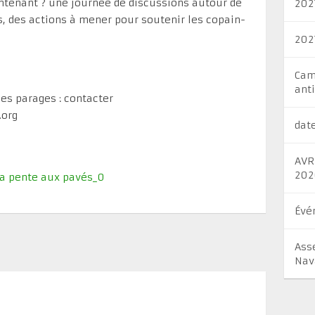
intenant ? une journée de discussions autour de
202
s, des actions à mener pour soutenir les copain-
202
Cam
ant
es parages : contacter
.org
dat
AVR
202
la pente aux pavés_0
Évé
Ass
Nav