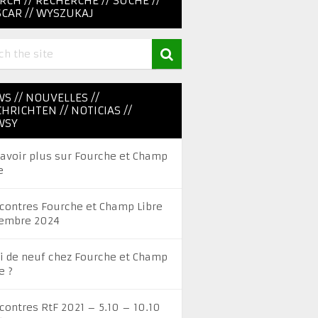
RCH // RECHERCHE // SUCHE //
CAR // WYSZUKAJ
S // NOUVELLES //
HRICHTEN // NOTICIAS //
WSY
savoir plus sur Fourche et Champ
e
contres Fourche et Champ Libre
embre 2024
i de neuf chez Fourche et Champ
e ?
contres RtF 2021 – 5.10 – 10.10