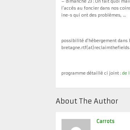
– dimanche 23 : On fait quoi ma
l’accès au foncier dans nos coin
ine-s qui ont des problèmes, …
possibilité d’hébergement dans l
bretagne.rtf(at)reclaimthefields
programme détaillé ci joint :
de 
About The Author
Carrots