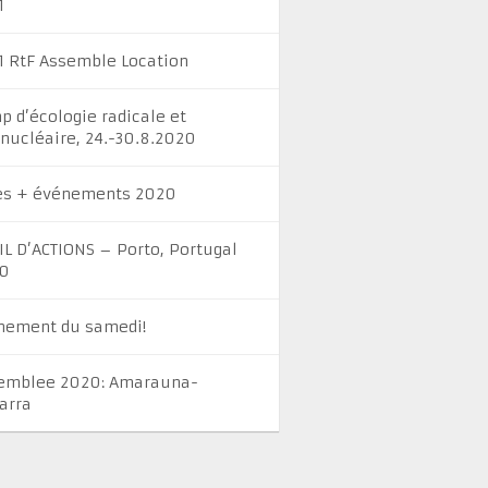
1
1 RtF Assemble Location
p d’écologie radicale et
inucléaire, 24.-30.8.2020
es + événements 2020
IL D’ACTIONS – Porto, Portugal
0
nement du samedi!
emblee 2020: Amarauna-
arra