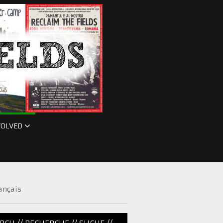
VOLVED
ançais