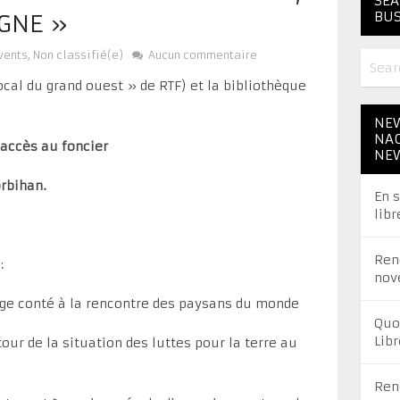
SEA
BUS
AGNE »
vents
,
Non classifié(e)
Aucun commentaire
cal du grand ouest » de RTF) et la bibliothèque
NEW
NAC
’accès au foncier
NE
rbihan.
En 
libr
Ren
:
nov
yage conté à la rencontre des paysans du monde
Quo
Libr
our de la situation des luttes pour la terre au
Ren