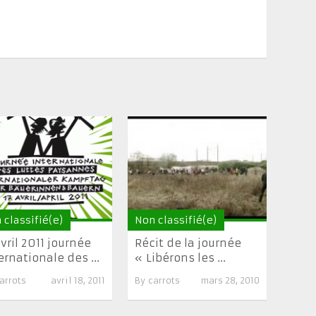
 classifié(e)
Non classifié(e)
avril 2011 journée
Récit de la journée
ernationale des ...
« Libérons les ...
arrots
avril 18, 2011
By
carrots
mars 28, 2010