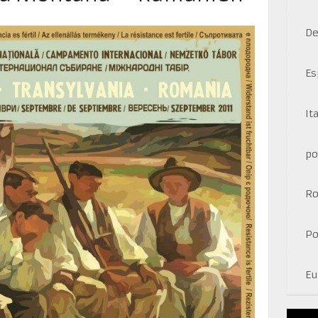
De
Es
It
po
R
Po
Eu