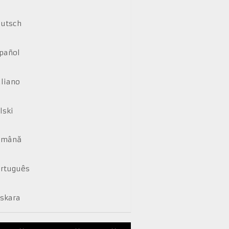
utsch
pañol
aliano
lski
omână
rtuguês
skara