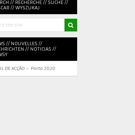
RCH // RECHERCHE // SUCHE //
CAR // WYSZUKAJ
S // NOUVELLES //
HRICHTEN // NOTICIAS //
WSY
IL DE ACÇÃO – Porto 2020