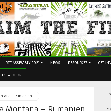
RTF ASSEMBLY 2021
NEWS
RESOURCES
GET IN
021 – DIJON
En
Montana – Rumänien
sia Montana – Rumänien
Fr