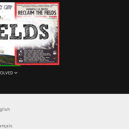
VOLVED
glish
ançais