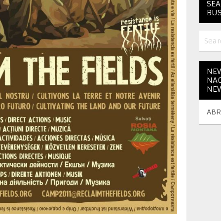
SEA
BUS
NEW
NAC
NE
ABR