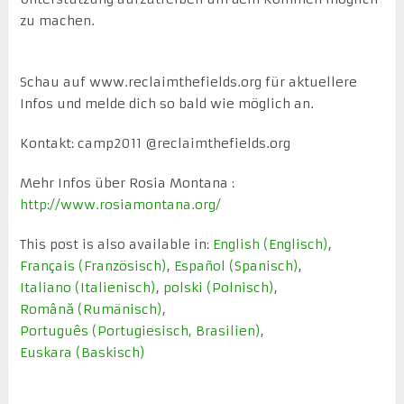
zu machen.
Schau auf www.reclaimthefields.org für aktuellere
Infos und melde dich so bald wie möglich an.
Kontakt: camp2011 @reclaimthefields.org
Mehr Infos über Rosia Montana :
http://www.rosiamontana.org/
This post is also available in:
English
(
Englisch
)
Français
(
Französisch
)
Español
(
Spanisch
)
Italiano
(
Italienisch
)
polski
(
Polnisch
)
Română
(
Rumänisch
)
Português
(
Portugiesisch, Brasilien
)
Euskara
(
Baskisch
)