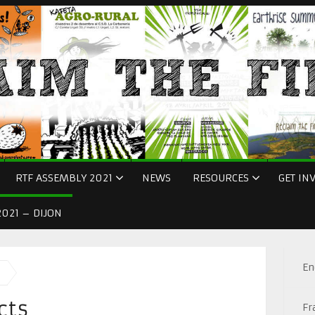
RTF ASSEMBLY 2021
NEWS
RESOURCES
GET IN
021 – DIJON
En
cts
Fr