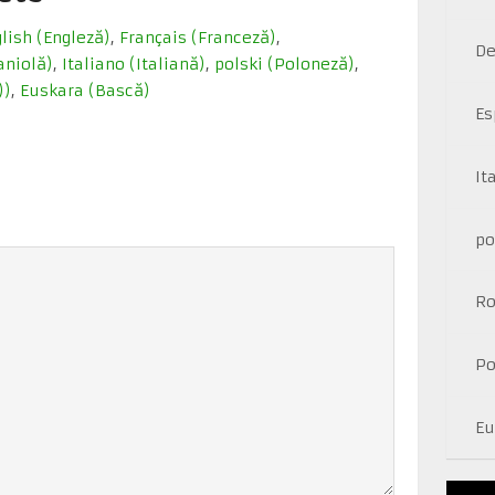
lish
(
Engleză
)
Français
(
Franceză
)
De
aniolă
)
Italiano
(
Italiană
)
polski
(
Poloneză
)
)
)
Euskara
(
Bască
)
Es
It
po
R
Po
Eu