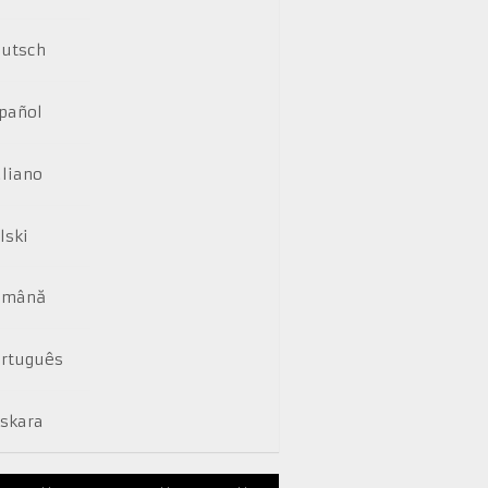
utsch
pañol
aliano
lski
omână
rtuguês
skara