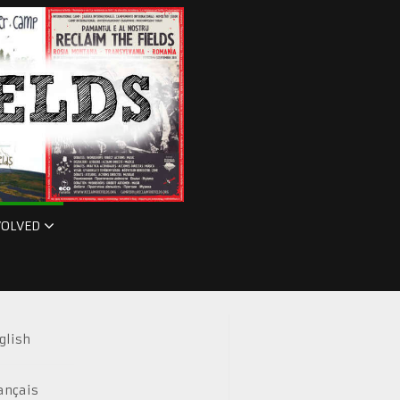
VOLVED
glish
ançais