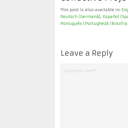
This post is also available in:
Eng
Deutsch
(
Germană
)
Español
(
Sp
Português
(
Portugheză (Brazilia
Leave a Reply