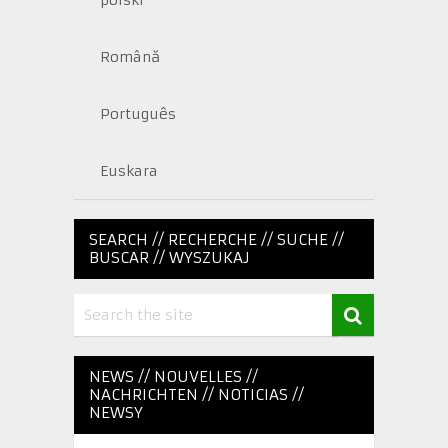
polski
Română
Português
Euskara
SEARCH // RECHERCHE // SUCHE //
BUSCAR // WYSZUKAJ
NEWS // NOUVELLES //
NACHRICHTEN // NOTICIAS //
NEWSY