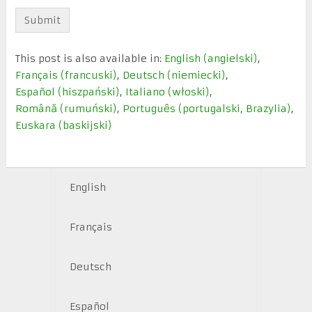
This post is also available in:
English
(
angielski
)
Français
(
francuski
)
Deutsch
(
niemiecki
)
Español
(
hiszpański
)
Italiano
(
włoski
)
Română
(
rumuński
)
Português
(
portugalski, Brazylia
)
Euskara
(
baskijski
)
English
Français
Deutsch
Español