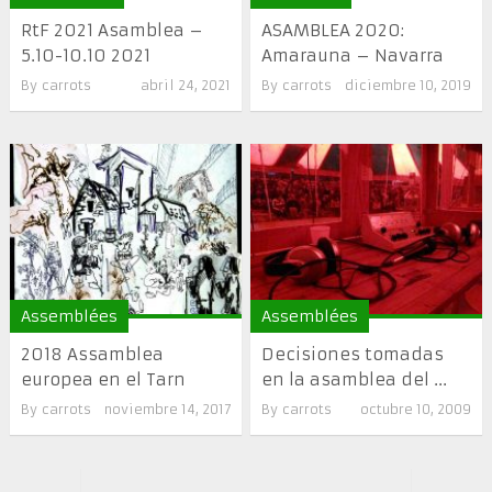
RtF 2021 Asamblea –
ASAMBLEA 2020:
5.10-10.10 2021
Amarauna – Navarra
By
carrots
abril 24, 2021
By
carrots
diciembre 10, 2019
Assemblées
Assemblées
2018 Assamblea
Decisiones tomadas
europea en el Tarn
en la asamblea del ...
By
carrots
noviembre 14, 2017
By
carrots
octubre 10, 2009