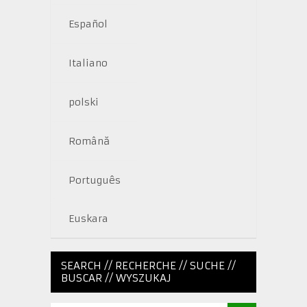
Español
Italiano
polski
Română
Português
Euskara
SEARCH // RECHERCHE // SUCHE //
BUSCAR // WYSZUKAJ