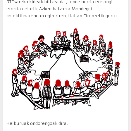
RTFsareko kideak biltzea da , jende berria ere ongi
etorria delarik. Azken batzarra Mondeggi
kolektiboarenean egin ziren, Italian Firenzetik gertu.
Helburuak ondorengoak dira: