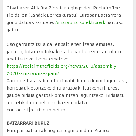
Otsailaren 4tik 9ra Ziordian egingo den Reclaim The
Fields-en (Landak Berreskuratu) Europar Batzarrera
gonbidatuak zaudete.
Amarauna kolektiboak
hartuko
gaitu.
Oso garrantzitsua da lenbaitlehen izena ematea,
janaria, lotarako tokiak eta behar bereziak antolatu
ahal izateko. Izena emateko:
https://reclaimthefields.org/news/2019/assembly-
2020-amarauna-spain/
Garrantzitsua zaigu etorri nahi duen edonor laguntzea,
horregatik etortzeko diru arazoak lituzkenari, prest
gaude bidaia gastoak ordaintzen laguntzeko. Bidaiatu
aurretik dirua beharko bazenu idatzi
contactrtf[at]riseup.net ra.
BATZARRARI BURUZ
Europar batzarrak neguan egin ohi dira. Asmoa