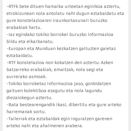
-RTFk bete dituen hamaika urteetan eginikoa aztertu,
etrokizunean nola antolatu nahi dugun eztabaidatu eta
gure konstelazioaren iraunkortasunari buruzko
erabakiak hartu.
-Iaz egindako tokiko borrokei buruzko informazioa
bildu eta elkarbanatu.
-Europan eta Munduan kezkatzen gaituzten gaietaz
eztabaidatu.
-RTF konstelazioa non kokatzen den aztertu: Azken
batzarreko erabakiak, emaitzak, nola segi eta
aurrerako asmoak.
-Tokiko borroketaz informazioa jaso, gonbidatzen
gaituen kolektiboa ezagutu eta nola lagundu
diezaiokegun aztertu.
-Bata bestearengandik ikasi, dibertitu eta gure arteko
harremanak sortu.
-Tailerrak eta eztabaidak egin inguratzen garenen
arteko nahi eta ahalmenen arabera.