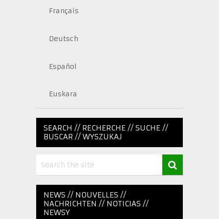
Français
Deutsch
Español
Euskara
SEARCH // RECHERCHE // SUCHE //
BUSCAR // WYSZUKAJ
NEWS // NOUVELLES //
NACHRICHTEN // NOTICIAS //
NEWSY