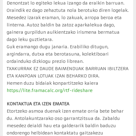
Denontzat lo egiteko lekua izango da eraikin barruan.
Oraindik ez dago zehaztuta nola berotuko diren logelak.
Mesedez izarak eraman, lo zakuak, arropa beroa eta
linterna. Autoz baldin ba zatoz aparkalekua dago,
gainera gurpildun aulkientzako irismena bermatua
dago leku guztietara.
Guk eramango dugu janaria. Erabiliko ditugun,
argindarra, dutxa eta berotasuna, kolektiboari
ordainduko dizkiogu prezio librean.
TXAKURRAK EZ DAUDE BAIMENDUAK BARRUAN IBILTZERA
ETA KANPOAN LOTUAK IZAN BEHARKO DIRA.
Hemen duzu bidaiak konpartitzeko kaiera
https://lite.framacalc.org/rtf-rideshare
KONTAKTUA ETA IZEN EMATEA
Etortzeko asmoa duenak izen emate orria bete behar
du. Antolakuntzarako oso garrantzitsua da. Zabaldu
mesedez deialdi hau eta galderarik baldin baduzu
ondorengo helbidean kontaktatu gaitzakezu