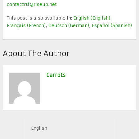
contactrtf@riseup.net
This post is also available in:
English
(
English
)
Français
(
French
)
Deutsch
(
German
)
Español
(
Spanish
)
About The Author
Carrots
English