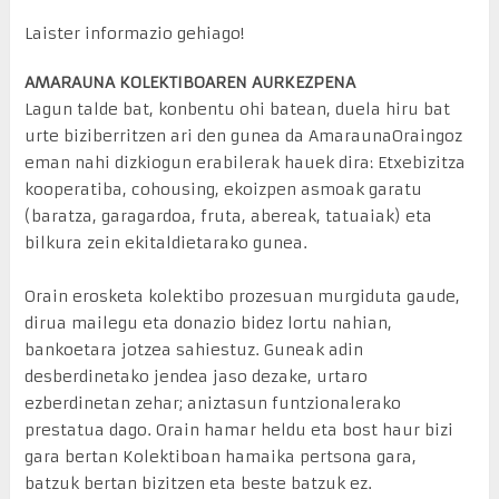
Laister informazio gehiago!
AMARAUNA KOLEKTIBOAREN AURKEZPENA
Lagun talde bat, konbentu ohi batean, duela hiru bat
urte biziberritzen ari den gunea da AmaraunaOraingoz
eman nahi dizkiogun erabilerak hauek dira: Etxebizitza
kooperatiba, cohousing, ekoizpen asmoak garatu
(baratza, garagardoa, fruta, abereak, tatuaiak) eta
bilkura zein ekitaldietarako gunea.
Orain erosketa kolektibo prozesuan murgiduta gaude,
dirua mailegu eta donazio bidez lortu nahian,
bankoetara jotzea sahiestuz. Guneak adin
desberdinetako jendea jaso dezake, urtaro
ezberdinetan zehar; aniztasun funtzionalerako
prestatua dago. Orain hamar heldu eta bost haur bizi
gara bertan Kolektiboan hamaika pertsona gara,
batzuk bertan bizitzen eta beste batzuk ez.