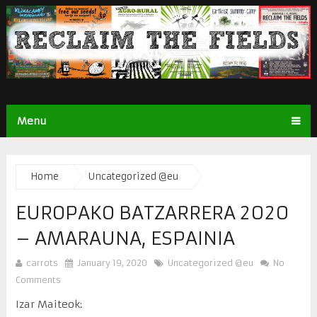
Menu
Home
Uncategorized @eu
EUROPAKO BATZARRERA 2020
– AMARAUNA, ESPAINIA
carrots
January 19, 2020
Uncategorized @eu
No
Comments
Izar Maiteok: