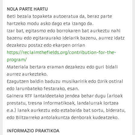
NOLA PARTE HARTU
Beti bezala topaketa autoeratua da, beraz parte
hartzeko modu asko dago eta izango da.
Izar bat, egitasmo edo borrokaren bat aurkeztu nahi
bazenu edo egitaraurako ideiarik bazenu, aurrez idatz
dezakezu postaz edo ekarpen orrian
https://reclaimthefields.org/contribution-for-the-
program/
Materiala bertara eraman dezakezu edo guri bidali
aurrez aurkezteko.
Ezagutzen baldin baduzu musikaririk edo DJrik ostiral
edo larunbateko festarako, esan.
Gainera RTF lantaldeetako jendea behar dugu (arloak
prestatu, tresna informatikoak, landalurrak lortzea
e.a.) lanak aurkeztu edo eztabaida bat sortu, bideratu,
edo Biltzarreko antolakuntza denborak kudeatzeko.
INFORMAZIO PRAKTIKOA