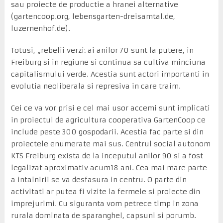
sau proiecte de productie a hranei alternative
(gartencoop.org, lebensgarten-dreisamtal.de,
luzernenhof.de).
Totusi, „rebelii verzi: ai anilor 70 sunt la putere, in
Freiburg si in regiune si continua sa cultiva minciuna
capitalismului verde. Acestia sunt actori importanti in
evolutia neoliberala si represiva in care traim.
Cei ce va vor prisi e cel mai usor accemi sunt implicati
in proiectul de agricultura cooperativa GartenCoop ce
include peste 300 gospodarii. Acestia fac parte si din
proiectele enumerate mai sus. Centrul social autonom
KTS Freiburg exista de la inceputul anilor 90 si a fost
legalizat aproximativ acum18 ani. Cea mai mare parte
a intalnirii se va desfasura in centru. O parte din
activitati ar putea fi vizite la fermele si proiecte din
imprejurimi. Cu siguranta vom petrece timp in zona
rurala dominata de sparanghel, capsuni si porumb.