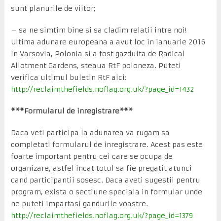
sunt planurile de viitor;
– sa ne simtim bine si sa cladim relatii intre noi!
Ultima adunare europeana a avut loc in ianuarie 2016
in Varsovia, Polonia si a fost gazduita de Radical
Allotment Gardens, steaua RtF poloneza. Puteti
verifica ultimul buletin RtF aici:
http://reclaimthefields.noflag.org.uk/?page_id=1432
***Formularul de inregistrare***
Daca veti participa la adunarea va rugam sa
completati formularul de inregistrare. Acest pas este
foarte important pentru cei care se ocupa de
organizare, astfel incat totul sa fie pregatit atunci
cand participantii sosesc. Daca aveti sugestii pentru
program, exista o sectiune speciala in formular unde
ne puteti impartasi gandurile voastre.
http://reclaimthefields.noflag.org.uk/?page_id=1379