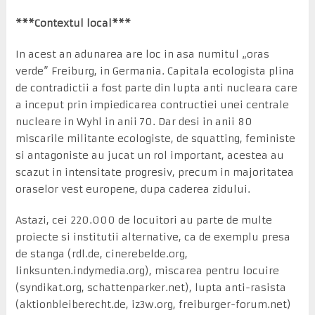
***Contextul local***
In acest an adunarea are loc in asa numitul „oras
verde” Freiburg, in Germania. Capitala ecologista plina
de contradictii a fost parte din lupta anti nucleara care
a inceput prin impiedicarea contructiei unei centrale
nucleare in Wyhl in anii 70. Dar desi in anii 80
miscarile militante ecologiste, de squatting, feministe
si antagoniste au jucat un rol important, acestea au
scazut in intensitate progresiv, precum in majoritatea
oraselor vest europene, dupa caderea zidului.
Astazi, cei 220.000 de locuitori au parte de multe
proiecte si institutii alternative, ca de exemplu presa
de stanga (rdl.de, cinerebelde.org,
linksunten.indymedia.org), miscarea pentru locuire
(syndikat.org, schattenparker.net), lupta anti-rasista
(aktionbleiberecht.de, iz3w.org, freiburger-forum.net)