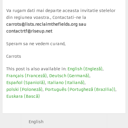
Va rugam dati mai departe aceasta invitatie stelelor
din regiunea voastra., Contactati-ne la
carrots@lists.reclaimthefields.org sau
contactrtf@riseup.net
Speram sa ne vedem curand,
Carrots
This post is also available in:
English
(
Engleză
)
Français
(
Franceză
)
Deutsch
(
Germană
)
Español
(
Spaniolă
)
Italiano
(
Italiană
)
polski
(
Poloneză
)
Português
(
Portugheză (Brazilia)
)
Euskara
(
Bască
)
English