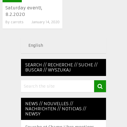
Saturday event!,
8.2.2020
By
carrots
January 14, 2020
English
SEARCH // RECHERCHE // SUCHE //
BUSCAR // WYSZUKAJ
NEWS // NOUVELLES //
NACHRICHTEN // NOTICIAS //
NEWSY
Fourche et Champ Libre meetings